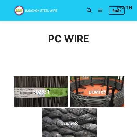
EN
TH
สินค้า
Main menu
Search
PC WIRE
302351
pcwire9
pcwire8