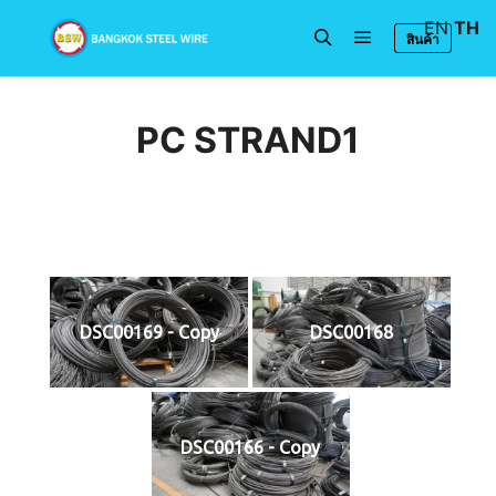
EN
TH
สินค้า
Main menu
Search
PC STRAND1
DSC00169 - Copy
DSC00168
DSC00166 - Copy